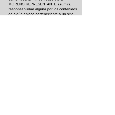
MORENO REPRESENTANTE asumirá
responsabilidad alguna por los contenidos
de algún enlace perteneciente a un sitio
web ajeno, ni garantizará la disponibilidad
técnica, calidad, fiabilidad, exactitud,
amplitud, veracidad, validez y
constitucionalidad de cualquier material o
información contenida en ninguno de
dichos hipervínculos u otros sitios de
Internet.
Igualmente, la inclusión de estas
conexiones externas no implicará ningún
tipo de asociación, fusión o participación
con las entidades conectadas.
9. DERECHO DE EXCLUSIÓN
TONI MORENO REPRESENTANTE se
reserva el derecho a denegar o retirar el
acceso a la web y/o los servicios
ofrecidos sin necesidad de preaviso, a
instancia propia o de un tercero, a
aquellos usuarios que incumplan las
presentes Condiciones Generales de